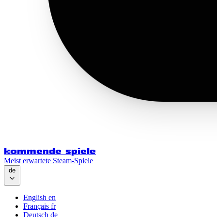
kommende spiele
Meist erwartete Steam-Spiele
de
English
en
Français
fr
Deutsch
de