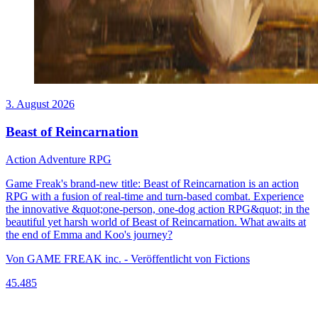
3. August 2026
Beast of Reincarnation
Action
Adventure
RPG
Game Freak's brand-new title: Beast of Reincarnation is an action
RPG with a fusion of real-time and turn-based combat. Experience
the innovative &quot;one-person, one-dog action RPG&quot; in the
beautiful yet harsh world of Beast of Reincarnation. What awaits at
the end of Emma and Koo's journey?
Von GAME FREAK inc. - Veröffentlicht von Fictions
45.485