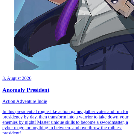
3. August 2026
Anomaly President
Action
Adventure
Indie
In this presidential rogue-like action game, gather votes and run for
presidency by day, then transform into a warrior to take down your
enemies by night! Master unique skills to become a swordmaster, a
cyber mage, or anything in between, and overthrow the ruthless
president!