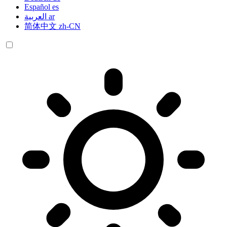
Español
es
العربية
ar
简体中文
zh-CN