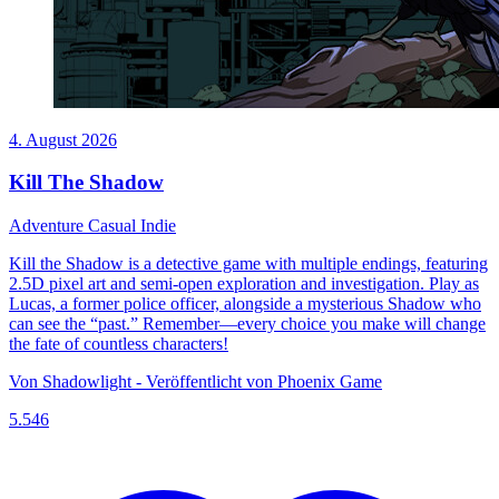
4. August 2026
Kill The Shadow
Adventure
Casual
Indie
Kill the Shadow is a detective game with multiple endings, featuring
2.5D pixel art and semi-open exploration and investigation. Play as
Lucas, a former police officer, alongside a mysterious Shadow who
can see the “past.” Remember—every choice you make will change
the fate of countless characters!
Von Shadowlight - Veröffentlicht von Phoenix Game
5.546