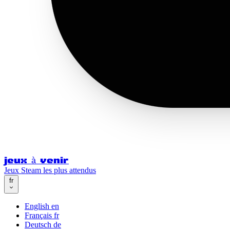
jeux à venir
Jeux Steam les plus attendus
fr
English
en
Français
fr
Deutsch
de