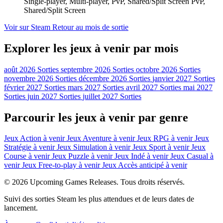
Single-player, Multi-player, PvP, Shared/Split Screen PvP,
Shared/Split Screen
Voir sur Steam
Retour au mois de sortie
Explorer les jeux à venir par mois
août 2026 Sorties
septembre 2026 Sorties
octobre 2026 Sorties
novembre 2026 Sorties
décembre 2026 Sorties
janvier 2027 Sorties
février 2027 Sorties
mars 2027 Sorties
avril 2027 Sorties
mai 2027
Sorties
juin 2027 Sorties
juillet 2027 Sorties
Parcourir les jeux à venir par genre
Jeux Action à venir
Jeux Aventure à venir
Jeux RPG à venir
Jeux
Stratégie à venir
Jeux Simulation à venir
Jeux Sport à venir
Jeux
Course à venir
Jeux Puzzle à venir
Jeux Indé à venir
Jeux Casual à
venir
Jeux Free-to-play à venir
Jeux Accès anticipé à venir
© 2026 Upcoming Games Releases. Tous droits réservés.
Suivi des sorties Steam les plus attendues et de leurs dates de
lancement.