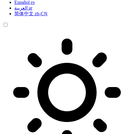
Español
es
العربية
ar
简体中文
zh-CN