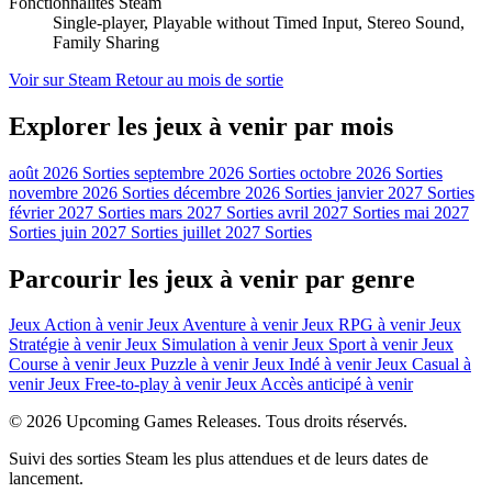
Fonctionnalités Steam
Single-player, Playable without Timed Input, Stereo Sound,
Family Sharing
Voir sur Steam
Retour au mois de sortie
Explorer les jeux à venir par mois
août 2026 Sorties
septembre 2026 Sorties
octobre 2026 Sorties
novembre 2026 Sorties
décembre 2026 Sorties
janvier 2027 Sorties
février 2027 Sorties
mars 2027 Sorties
avril 2027 Sorties
mai 2027
Sorties
juin 2027 Sorties
juillet 2027 Sorties
Parcourir les jeux à venir par genre
Jeux Action à venir
Jeux Aventure à venir
Jeux RPG à venir
Jeux
Stratégie à venir
Jeux Simulation à venir
Jeux Sport à venir
Jeux
Course à venir
Jeux Puzzle à venir
Jeux Indé à venir
Jeux Casual à
venir
Jeux Free-to-play à venir
Jeux Accès anticipé à venir
© 2026 Upcoming Games Releases. Tous droits réservés.
Suivi des sorties Steam les plus attendues et de leurs dates de
lancement.