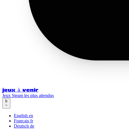
jeux à venir
Jeux Steam les plus attendus
fr
English
en
Français
fr
Deutsch
de