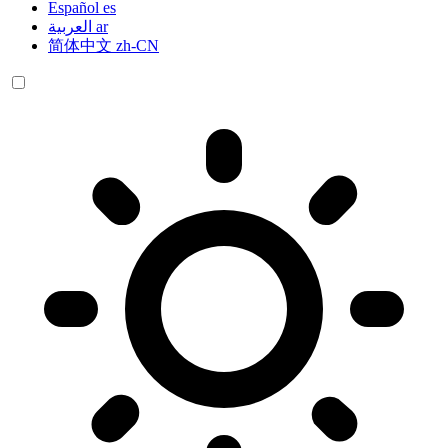
Español
es
العربية
ar
简体中文
zh-CN