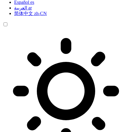
Español
es
العربية
ar
简体中文
zh-CN