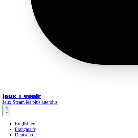
jeux à venir
Jeux Steam les plus attendus
fr
English
en
Français
fr
Deutsch
de