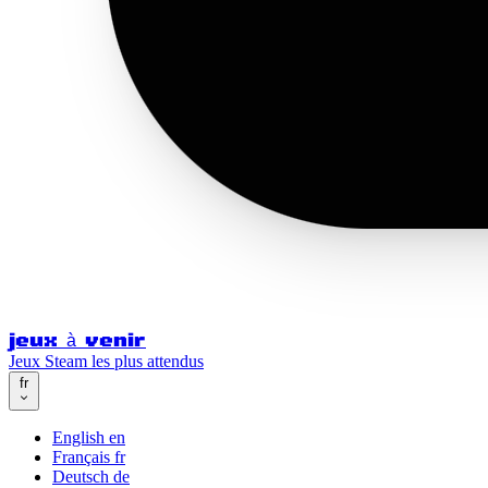
jeux à venir
Jeux Steam les plus attendus
fr
English
en
Français
fr
Deutsch
de