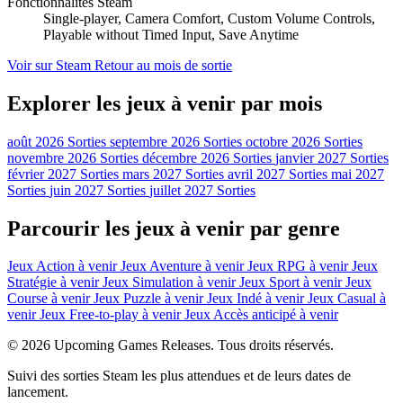
Fonctionnalités Steam
Single-player, Camera Comfort, Custom Volume Controls,
Playable without Timed Input, Save Anytime
Voir sur Steam
Retour au mois de sortie
Explorer les jeux à venir par mois
août 2026 Sorties
septembre 2026 Sorties
octobre 2026 Sorties
novembre 2026 Sorties
décembre 2026 Sorties
janvier 2027 Sorties
février 2027 Sorties
mars 2027 Sorties
avril 2027 Sorties
mai 2027
Sorties
juin 2027 Sorties
juillet 2027 Sorties
Parcourir les jeux à venir par genre
Jeux Action à venir
Jeux Aventure à venir
Jeux RPG à venir
Jeux
Stratégie à venir
Jeux Simulation à venir
Jeux Sport à venir
Jeux
Course à venir
Jeux Puzzle à venir
Jeux Indé à venir
Jeux Casual à
venir
Jeux Free-to-play à venir
Jeux Accès anticipé à venir
© 2026 Upcoming Games Releases. Tous droits réservés.
Suivi des sorties Steam les plus attendues et de leurs dates de
lancement.