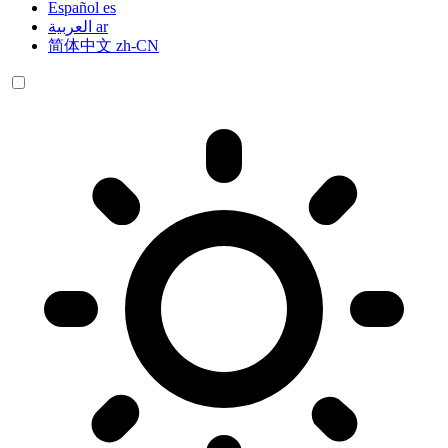
Español
es
العربية
ar
简体中文
zh-CN