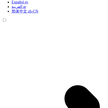
Español
es
العربية
ar
简体中文
zh-CN