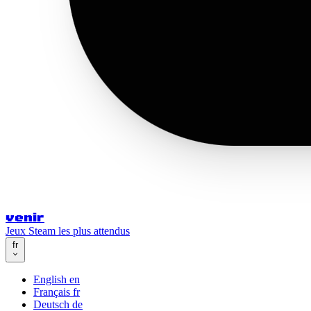
venir
Jeux Steam les plus attendus
fr
English
en
Français
fr
Deutsch
de