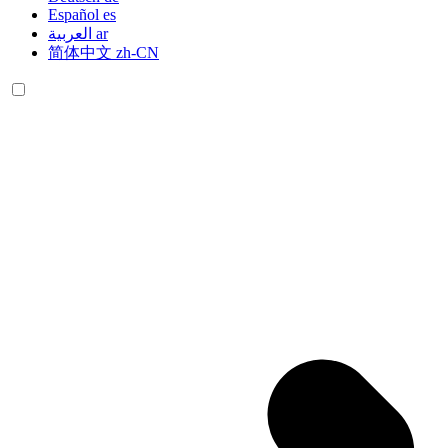
Español
es
العربية
ar
简体中文
zh-CN