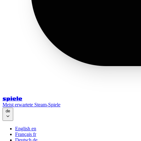
spiele
Meist erwartete Steam-Spiele
de
English
en
Français
fr
Deutsch
de