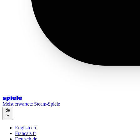
spiele
Meist erwartete Steam-Spiele
de
English
en
Français
fr
Deutsch
de