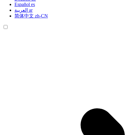
Español
es
العربية
ar
简体中文
zh-CN