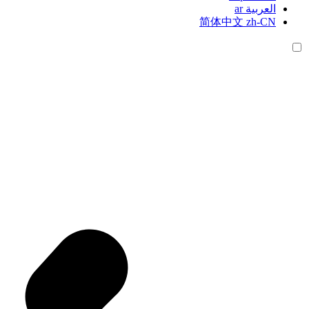
العربية
ar
简体中文
zh-CN