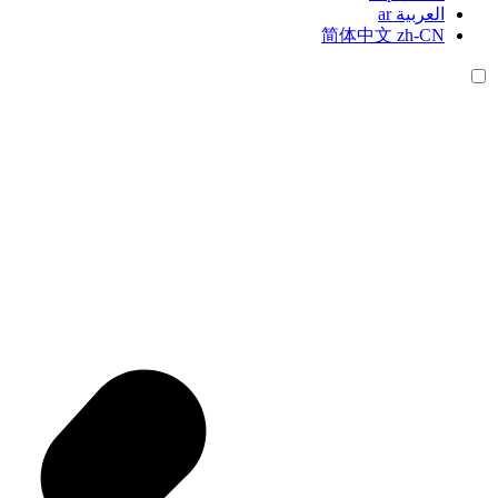
العربية
ar
简体中文
zh-CN