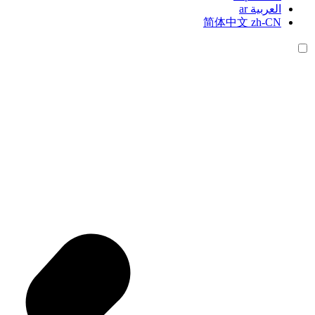
العربية
ar
简体中文
zh-CN