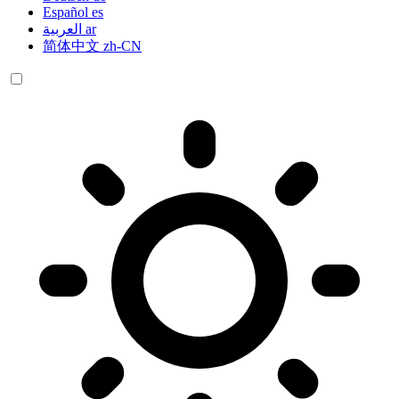
Español
es
العربية
ar
简体中文
zh-CN