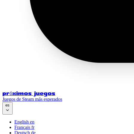
próximos juegos
Juegos de Steam más esperados
es
English
en
Français
fr
Deutsch
de