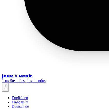
jeux à venir
Jeux Steam les plus attendus
fr
English
en
Français
fr
Deutsch
de