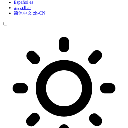
Español
es
العربية
ar
简体中文
zh-CN