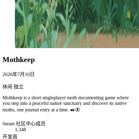
Mothkeep
2026年7月10日
休闲
独立
Mothkeep is a short singleplayer moth documenting game where
you step into a peaceful nature sanctuary and discover its native
moths, one journal entry at a time. ✒️🦋
Steam 社区中心成员
1,348
开发商