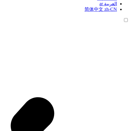
العربية
ar
简体中文
zh-CN