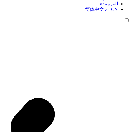
العربية
ar
简体中文
zh-CN