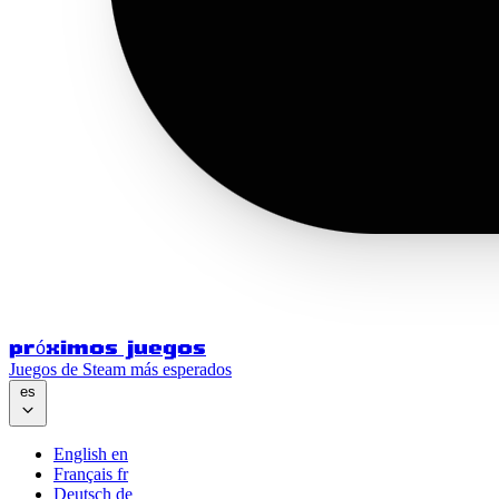
próximos juegos
Juegos de Steam más esperados
es
English
en
Français
fr
Deutsch
de