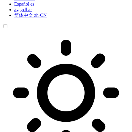
Español
es
العربية
ar
简体中文
zh-CN