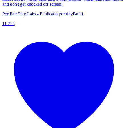
and don't get knocked off-screen!
Por Fair Play Labs - Publicado por tinyBuild
11.215