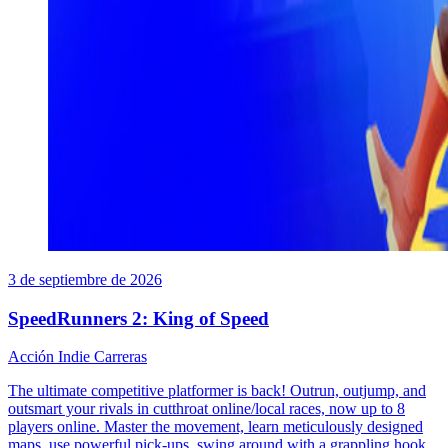
3 de septiembre de 2026
SpeedRunners 2: King of Speed
Acción
Indie
Carreras
The ultimate competitive platformer is back! Outrun, outjump, and
outsmart your rivals in cutthroat online/local races, now up to 8
players online. Master the movement, learn meticulously designed
maps, use powerful pick-ups, swing around with a grappling hook,