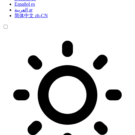
Español
es
العربية
ar
简体中文
zh-CN