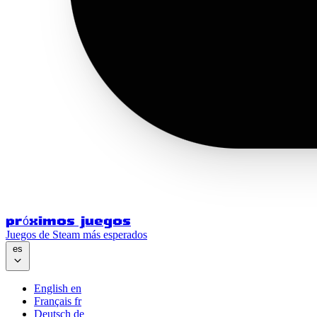
próximos juegos
Juegos de Steam más esperados
es
English
en
Français
fr
Deutsch
de