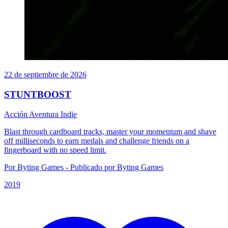
22 de septiembre de 2026
STUNTBOOST
Acción
Aventura
Indie
Blast through cardboard tracks, master your momentum and shave
off milliseconds to earn medals and challenge friends on a
fingerboard with no speed limit.
Por Byting Games - Publicado por Byting Games
2019