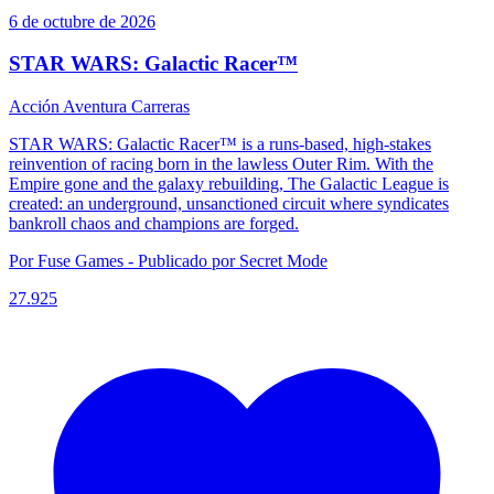
6 de octubre de 2026
STAR WARS: Galactic Racer™
Acción
Aventura
Carreras
STAR WARS: Galactic Racer™ is a ​runs-based, ​high-stakes
reinvention of racing born in the lawless Outer Rim. With the
Empire gone and the galaxy rebuilding, The Galactic League is
created: an underground, unsanctioned circuit where syndicates
bankroll chaos and champions are forged.
Por Fuse Games - Publicado por Secret Mode
27.925