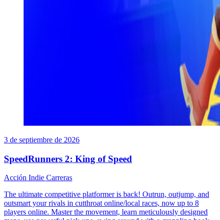
3 de septiembre de 2026
SpeedRunners 2: King of Speed
Acción
Indie
Carreras
The ultimate competitive platformer is back! Outrun, outjump, and
outsmart your rivals in cutthroat online/local races, now up to 8
players online. Master the movement, learn meticulously designed