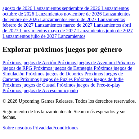
agosto de 2026 Lanzamientos
septiembre de 2026 Lanzamientos
octubre de 2026 Lanzamientos
noviembre de 2026 Lanzamientos
diciembre de 2026 Lanzamientos
enero de 2027 Lanzamientos
febrero de 2027 Lanzamientos
marzo de 2027 Lanzamientos
abril
de 2027 Lanzamientos
mayo de 2027 Lanzamientos
junio de 2027
Lanzamientos
julio de 2027 Lanzamientos
Explorar próximos juegos por género
Próximos juegos de Acción
Próximos juegos de Aventura
Próximos
juegos de RPG
Próximos juegos de Estrategia
Próximos juegos de
Simulación
Próximos juegos de Deportes
Próximos juegos de
Carreras
Próximos juegos de Puzles
Próximos juegos de Indie
Próximos juegos de Casual
Próximos juegos de Free-to-play
Próximos juegos de Acceso anticipado
© 2026 Upcoming Games Releases. Todos los derechos reservados.
Seguimiento de los lanzamientos de Steam más esperados y sus
fechas.
Sobre nosotros
Privacidad/condiciones