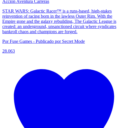
Acción
Aventura
Carreras
STAR WARS: Galactic Racer™ is a ​runs-based, ​high-stakes
reinvention of racing born in the lawless Outer Rim. With the
Empire gone and the galaxy rebuilding, The Galactic League is
created: an underground, unsanctioned circuit where syndicates
bankroll chaos and champions are forged.
Por Fuse Games - Publicado por Secret Mode
28.063