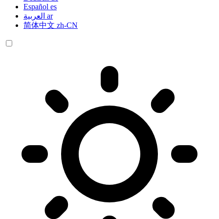
Español
es
العربية
ar
简体中文
zh-CN