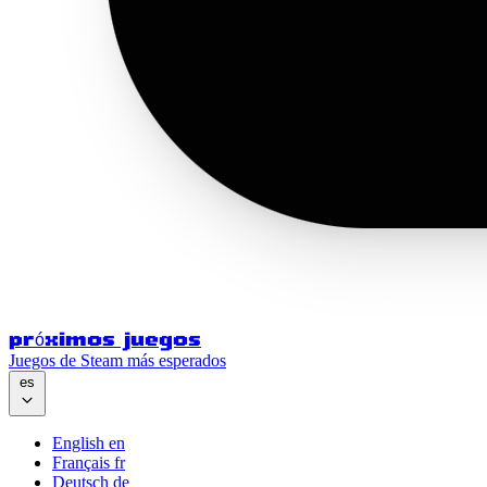
próximos juegos
Juegos de Steam más esperados
es
English
en
Français
fr
Deutsch
de