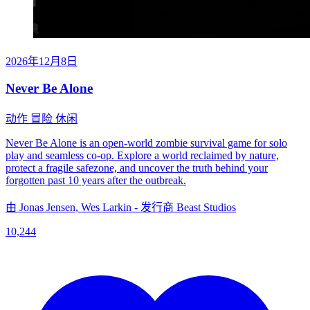
2026年12月8日
Never Be Alone
动作
冒险
休闲
Never Be Alone is an open-world zombie survival game for solo
play and seamless co-op. Explore a world reclaimed by nature,
protect a fragile safezone, and uncover the truth behind your
forgotten past 10 years after the outbreak.
由 Jonas Jensen, Wes Larkin - 发行商 Beast Studios
10,244