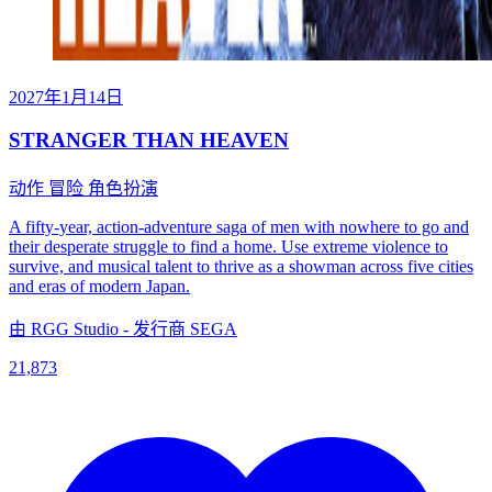
2027年1月14日
STRANGER THAN HEAVEN
动作
冒险
角色扮演
A fifty-year, action-adventure saga of men with nowhere to go and
their desperate struggle to find a home. Use extreme violence to
survive, and musical talent to thrive as a showman across five cities
and eras of modern Japan.
由 RGG Studio - 发行商 SEGA
21,873