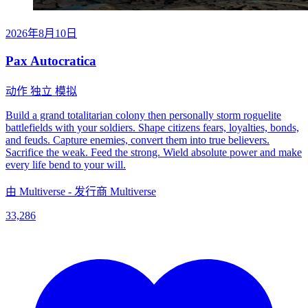
2026年8月10日
Pax Autocratica
动作
独立
模拟
Build a grand totalitarian colony then personally storm roguelite
battlefields with your soldiers. Shape citizens fears, loyalties, bonds,
and feuds. Capture enemies, convert them into true believers.
Sacrifice the weak. Feed the strong. Wield absolute power and make
every life bend to your will.
由 Multiverse - 发行商 Multiverse
33,286