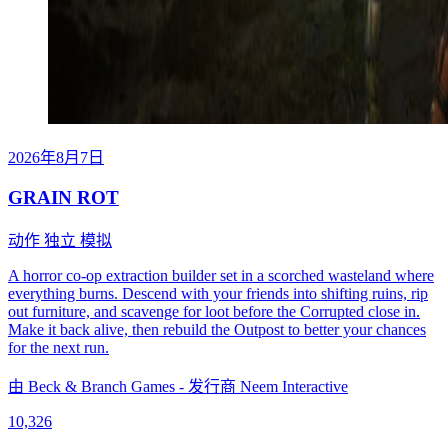
2026年8月7日
GRAIN ROT
动作
独立
模拟
A horror co-op extraction builder set in a scorched wasteland where
everything burns. Descend with your friends into shifting ruins, rip
out furniture, and scavenge for loot before the Corrupted close in.
Make it back alive, then rebuild the Outpost to better your chances
for the next run.
由 Beck & Branch Games - 发行商 Neem Interactive
10,326