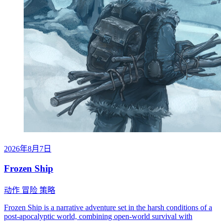
2026年8月7日
Frozen Ship
动作
冒险
策略
Frozen Ship is a narrative adventure set in the harsh conditions of a
post-apocalyptic world, combining open-world survival with