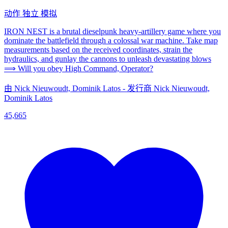
动作
独立
模拟
IRON NEST is a brutal dieselpunk heavy-artillery game where you
dominate the battlefield through a colossal war machine. Take map
measurements based on the received coordinates, strain the
hydraulics, and gunlay the cannons to unleash devastating blows
⟹ Will you obey High Command, Operator?
由 Nick Nieuwoudt, Dominik Latos - 发行商 Nick Nieuwoudt,
Dominik Latos
45,665