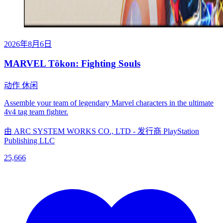
2026年8月6日
MARVEL Tōkon: Fighting Souls
动作
休闲
Assemble your team of legendary Marvel characters in the ultimate
4v4 tag team fighter.
由 ARC SYSTEM WORKS CO., LTD - 发行商 PlayStation
Publishing LLC
25,666