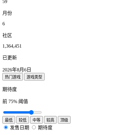
59
月份
6
社区
1,364,451
已更新
2026年8月6日
热门游戏
游戏类型
期待度
前
75
% 阈值
最低
较低
中等
较高
顶级
发售日期
期待度