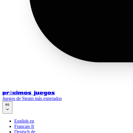
próximos juegos
Juegos de Steam más esperados
es
English
en
Français
fr
Deutsch
de