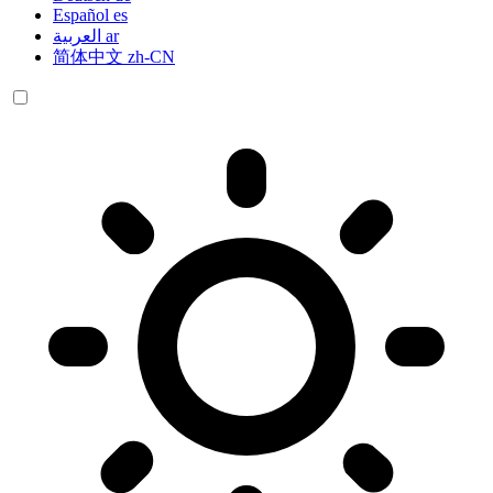
Español
es
العربية
ar
简体中文
zh-CN