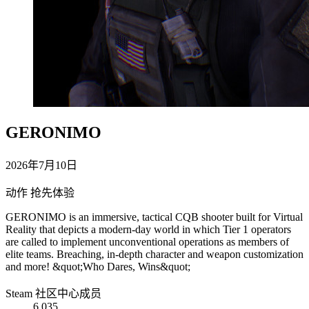
GERONIMO
2026年7月10日
动作
抢先体验
GERONIMO is an immersive, tactical CQB shooter built for Virtual
Reality that depicts a modern-day world in which Tier 1 operators
are called to implement unconventional operations as members of
elite teams. Breaching, in-depth character and weapon customization
and more! &quot;Who Dares, Wins&quot;
Steam 社区中心成员
6,035