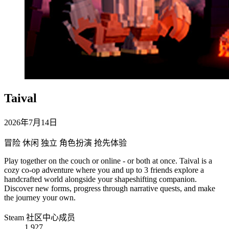
Taival
2026年7月14日
冒险
休闲
独立
角色扮演
抢先体验
Play together on the couch or online - or both at once. Taival is a
cozy co-op adventure where you and up to 3 friends explore a
handcrafted world alongside your shapeshifting companion.
Discover new forms, progress through narrative quests, and make
the journey your own.
Steam 社区中心成员
1,927