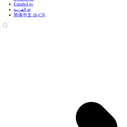
Español
es
العربية
ar
简体中文
zh-CN