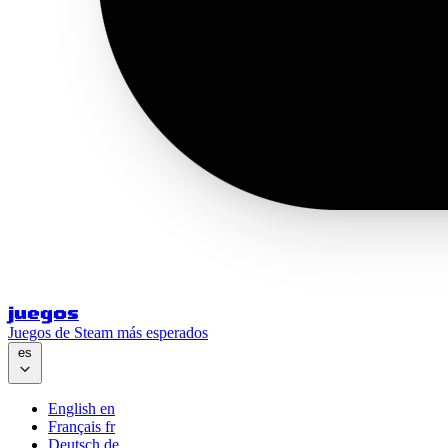
juegos
Juegos de Steam más esperados
es
English
en
Français
fr
Deutsch
de