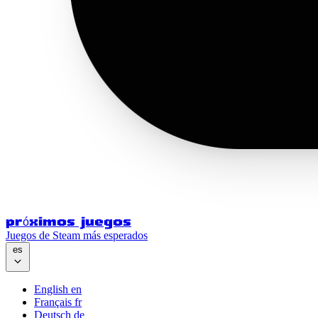
próximos juegos
Juegos de Steam más esperados
es
English
en
Français
fr
Deutsch
de