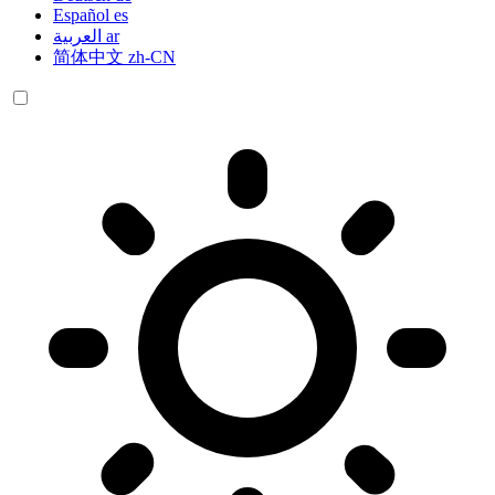
Español
es
العربية
ar
简体中文
zh-CN